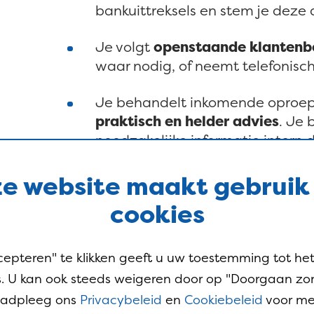
bankuittreksels en stem je deze
Je volgt
openstaande klantenb
waar nodig, of neemt telefonisc
Je behandelt inkomende oproepe
praktisch en helder advies
. Je 
noodzakelijke informatie intern d
Je
verwerkt goederenontvang
e website maakt gebruik
in samenwerking met de winkelvl
cookies
In beurtrol met je collega's doe 
ontvangsten
, inclusief het ond
cepteren" te klikken geeft u uw toestemming tot het
. U kan ook steeds weigeren door op "Doorgaan zo
Raadpleeg ons
Privacybeleid
en
Cookiebeleid
voor me
Jouw profiel