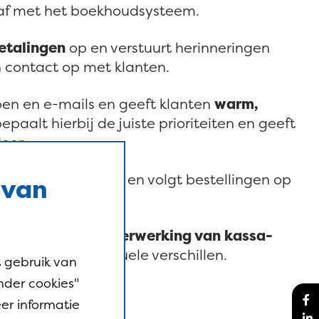
 af met het boekhoudsysteem.
etalingen
op en verstuurt herinneringen
h contact op met klanten.
n en e-mails en geeft klanten
warm,
bepaalt hierbij de juiste prioriteiten en geeft
oor.
sten
administratief en volgt bestellingen op
 van
oer.
je de
controle en verwerking van kassa-
erzoeken van eventuele verschillen.
 gebruik van
nder cookies"
er informatie