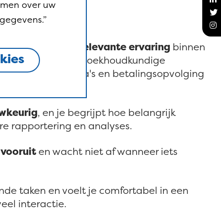
omen over uw
 gegevens.”
au
en een
eerste relevante ervaring
binnen
kies
dkundige functie. Boekhoudkundige
werking, creditnota's en betalingsopvolging
uwkeurig
, en je begrijpt hoe belangrijk
re rapportering en analyses.
 vooruit
en wacht niet af wanneer iets
ende taken en voelt je comfortabel in een
eel interactie.