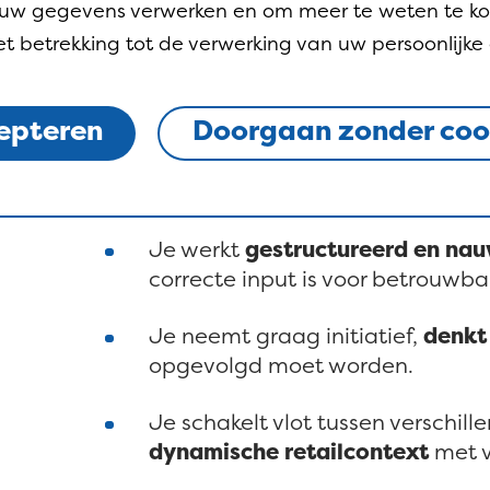
j uw gegevens verwerken en om meer te weten te k
t betrekking tot de verwerking van uw persoonlijke
Je hebt een
bachelor denknive
Doorgaan zonder coo
een administratieve of boekhou
basisprocessen zoals factuurver
zijn jou gekend.
Je werkt
gestructureerd en na
correcte input is voor betrouwba
Je neemt graag initiatief,
denkt
opgevolgd moet worden.
Je schakelt vlot tussen verschill
dynamische retailcontext
met v