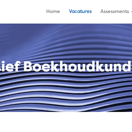
Home
Vacatures
Assessments
tief Boekhoudkund